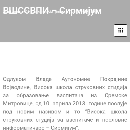
ВШССВПИ – Сирмијум
Змај Јовина 29, Сремска Митровица Тел: 022-621-864
АКРЕДИТАЦИЈА УСТАНОВЕ
Одлуком Владе Аутономне Покрајине
Војводине, Висока школа струковних стидија
за образовање васпитача из Сремске
Митровице, од 10. априла 2013. године послује
под новим називом и то “Висока школа
струковних студија за васпитаче и пословне
информатичаре – Сирмијум”.