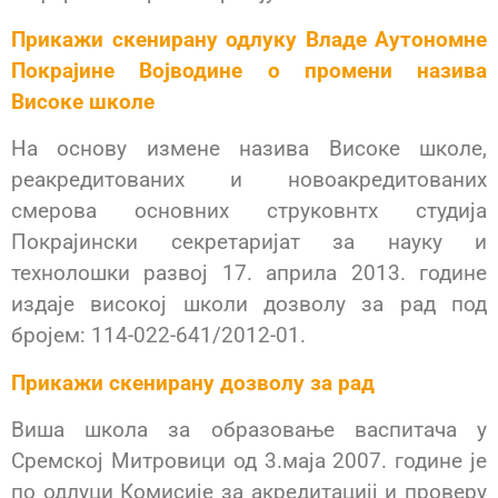
Прикажи скенирану одлуку Владе Аутономне
Покрајине Војводине о промени назива
Високе школе
На основу измене назива Високе школе,
реакредитованих и новоакредитованих
смерова основних струковнтх студија
Покрајински секретаријат за науку и
технолошки развој 17. априла 2013. године
издаје високој школи дозволу за рад под
бројем: 114-022-641/2012-01.
Прикажи скенирану дозволу за рад
Виша школа за образовање васпитача у
Сремској Митровици од 3.маја 2007. године је
по одлуци Комисије за акредитацијј и проверу