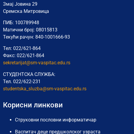
Змај Јовина 29
Сремска Митровица
ПИБ: 100789948
Матични број: 08015813
Текући рачун: 840-1001666-93
Тел: 022/621-864
Факс: 022/621-864
sekretarijat@sm-vaspitac.edu.rs
СТУДЕНТСКА СЛУЖБА:
Тел. 022/622-231
studentska_sluzba@sm-vaspitac.
edu.rs
Корисни линкови
Струковни пословни информатичар
Васпитач деце предшколског узраста