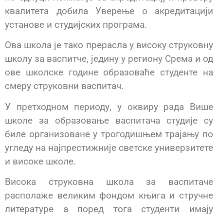
квалитета добила Уверење о акредитацији
установе и студијских програма.
Ова школа је тако прерасла у високу струковну
школу за васпитче, једину у региону Срема и од
ове школске године образоваће студенте на
смеру струковни васпитач.
У претходном периоду, у оквиру рада Више
школе за образовање васпитача студије су
биле организоване у трогодишњем трајању по
угледу на најпрестижније светске универзитете
и високе школе.
Висока струковна школа за васпитаче
располаже великим фондом књига и стручне
литературе а поред тога студенти имају