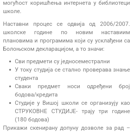
могућост коришћења интернета у библиотеци
школе.
Наставни процес се одвија од 2006/2007.
школске године по новим наставиим
плановима и програмима који су усклађени са
Болоњском декларацијом, а то значи:
Сви предмети су једносеместрални
У току студија се стално проверава знање
студента
Сваки предмет носи одређени број
бодова/кредита
Студије у Вишој школи се организују као
СТРУКОВНЕ СТУДИЈЕ- трају три године
(180 бодова)
Прикажи скенирану допуну дозволе за рад –