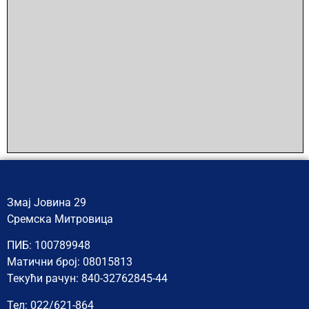
Змај Јовина 29
Сремска Митровица
ПИБ: 100789948
Матични број: 08015813
Текући рачун: 840-32762845-44
Тел: 022/621-864