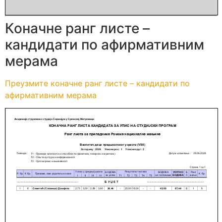
Коначне ранг листе –
кандидати по афирмативним
мерама
Преузмите коначне ранг листе – кандидати по
афирмативним мерама