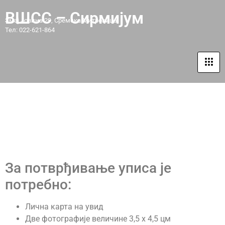
ВШСС – Сирмијум
Змај Јовина 29, Сремска Митровица
Тел: 022-621-864
КОНАЧНЕ РАНГ ЛИСТЕ
2026/2027
За потврђивање уписа је
потребно:
Лична карта на увид
Две фотографије величине 3,5 x 4,5 цм