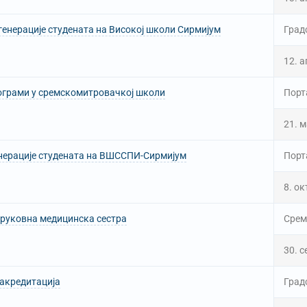
генерације студената на Високој школи Сирмијум
Град
12. а
ограми у сремскомитровачкој школи
Порт
21. м
енерације студената на ВШССПИ-Сирмијум
Порт
8. ок
труковна медицинска сестра
Срем
30. 
 акредитација
Град