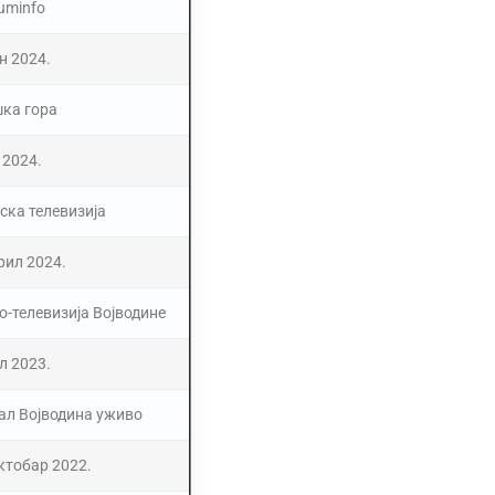
uminfo
ун 2024.
ка гора
н 2024.
ска телевизија
рил 2024.
о-телевизија Војводине
ул 2023.
ал Војводина уживо
октобар 2022.