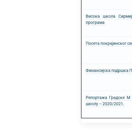
Висока школа Сирмију
програма
Посета покрајинског с
Финансијска подршка П
Репортажа Градске М 
школу – 2020/2021.