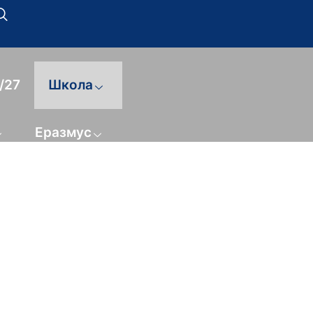
/27
Школа
Еразмус