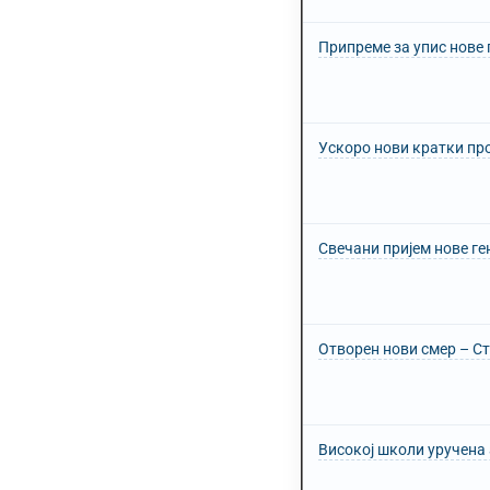
Припреме за упис нове 
Ускоро нови кратки пр
Свечани пријем нове г
Отворен нови смер – С
Високој школи уручена