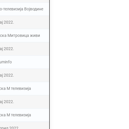
о-телевизија Војводине
ај 2022.
ска Митровица живи
ај 2022.
uminfo
ај 2022.
ска М телевизија
ај 2022.
ска М телевизија
прил 2022.