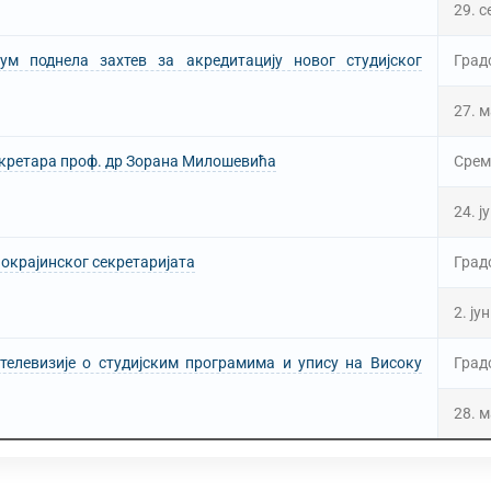
29. 
м поднела захтев за акредитацију новог студијског
Град
27. м
екретара проф. др Зорана Милошевића
Срем
24. ј
окрајинског секретаријата
Град
2. ју
телевизије о студијским програмима и упису на Високу
Град
28. м