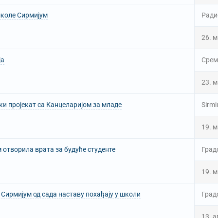
школе Сирмијум
Ради
26. м
ја
Срем
23. м
и пројекат са Канцеларијом за младе
Sirmi
19. м
 отворила врата за будуће студенте
Град
19. м
Сирмијум од сада наставу похађају у школи
Град
13. а