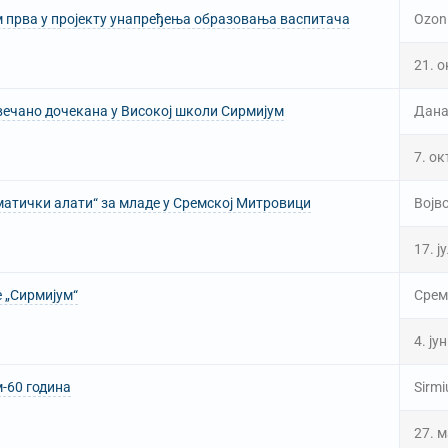
 прва у пројекту унапређења образовања васпитача
Ozon
21. 
вечано дочекана у Високој школи Сирмијум
Дана
7. ок
атички алати“ за младе у Сремској Митровици
Војв
17. ј
 „Сирмијум“
Срем
4. ју
-60 година
Sirmi
27. м