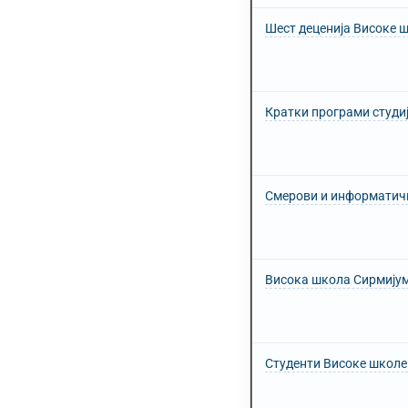
Шест деценија Високе 
Кратки програми студи
Смерови и информатичк
Висока школа Сирмијум
Студенти Високе школе 