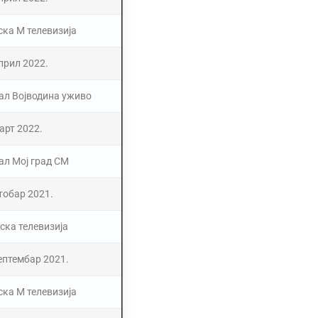
ска М телевизија
прил 2022.
ал Војводина уживо
арт 2022.
ал Мој град СМ
тобар 2021.
ска телевизија
септембар 2021.
ска М телевизија