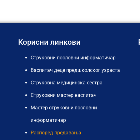
Корисни линкови
Струковни пословни информатичар
Васпитач деце предшколског узраста
Струковна медицинска сестра
Струковни мастер васпитач
Мастер струковни пословни
информатичар
Распоред предавања