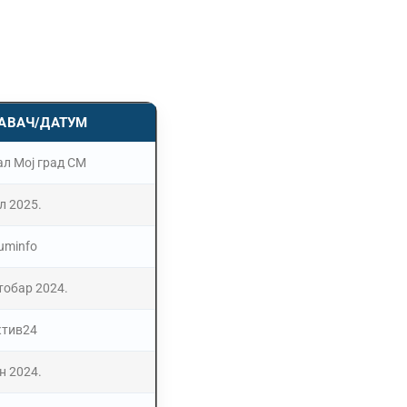
АВАЧ/ДАТУМ
ал Мој град СМ
ул 2025.
uminfo
тобар 2024.
ктив24
ун 2024.