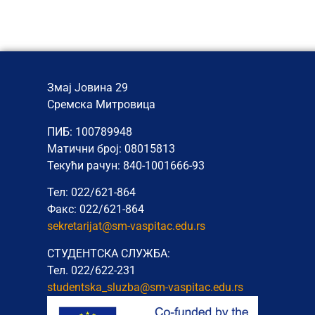
Змај Јовина 29
Сремска Митровица
ПИБ: 100789948
Матични број: 08015813
Текући рачун: 840-1001666-93
Тел: 022/621-864
Факс: 022/621-864
sekretarijat@sm-vaspitac.edu.rs
СТУДЕНТСКА СЛУЖБА:
Тел. 022/622-231
studentska_sluzba@sm-vaspitac.
edu.rs