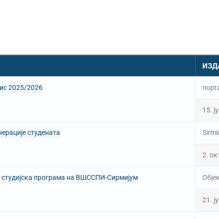
ИЗД
пис 2025/2026
порт
15. ј
нерације студената
Sirmi
2. ок
 студијска програма на ВШССПИ-Сирмијум
Обје
21. ј