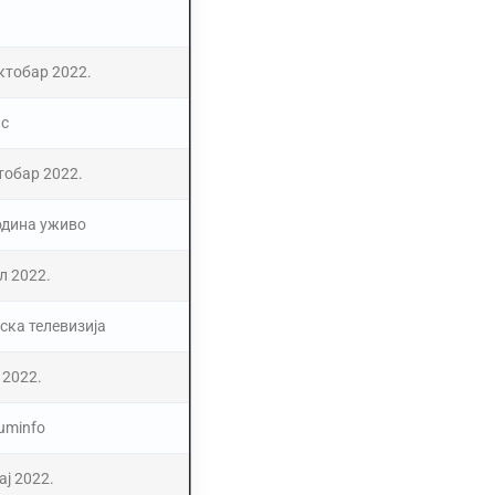
октобар 2022.
с
тобар 2022.
одина уживо
ул 2022.
ска телевизија
н 2022.
uminfo
ај 2022.