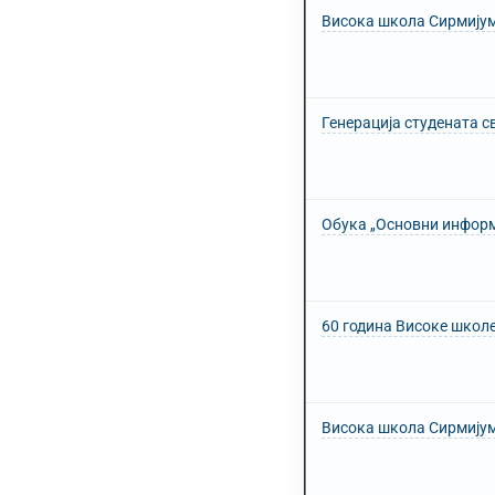
Висока школа Сирмијум
Генерација студената с
Обука „Основни информ
60 година Високе школе
Висока школа Сирмијум