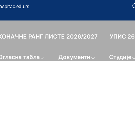
aspitac.edu.rs
КОНАЧНЕ РАНГ ЛИСТЕ 2026/2027
УПИС 26
Огласна табла
Документи
Студије
Конференција 26
МЕДИЈИМА