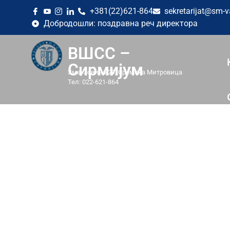
+381(22)621-864
sekretarijat@sm-v
Добродошли: поздравна реч директора
ВШСС –
Сирмијум
Змај Јовина 29, Сремска Митровица
Тел: 022-621-864
ШКОЛА У 