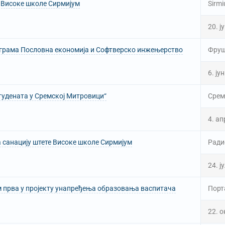
а Високе школе Сирмијум
Sirmi
20. ј
ограма Пословна економија и Софтверско инжењерство
Фруш
6. ју
тудената у Сремској Митровици“
Срем
4. ап
 санацију штете Високе школе Сирмијум
Ради
24. ј
 прва у пројекту унапређења образовања васпитача
Порт
22. 