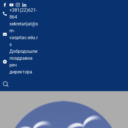
+381(22)621-
864
sekretarijat@s
m-
vaspitac.edu.r
s
Добродошли:
поздравна
реч
директора