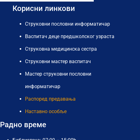
Корисни линкови
Струковни пословни информатичар
Васпитач деце предшколског узраста
Струковна медицинска сестра
Струковни мастер васпитач
Мастер струковни пословни
информатичар
Распоред предавања
Наставно особље
Радно време