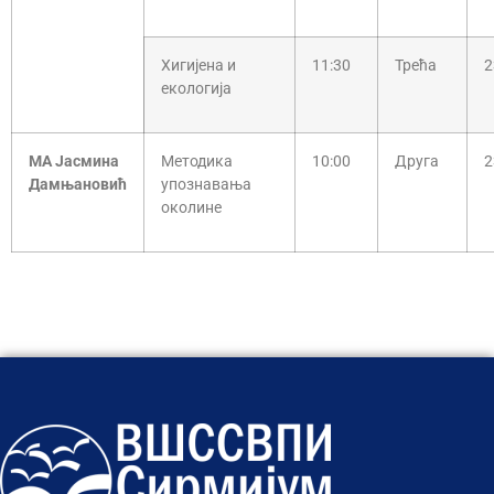
Хигијена и
11:30
Трећа
2
екологија
МА Јасмина
Методика
10:00
Друга
2
Дамњановић
упознавања
околине