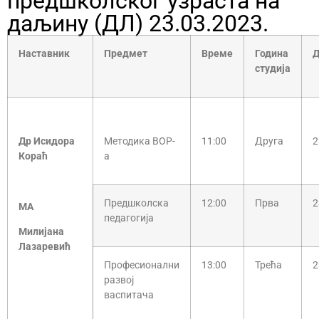
предшколског узраста на
даљину (ДЛ) 23.03.2023.
Наставник
Предмет
Време
Година
Д
студија
Др Исидора
Методика ВОР-
11:00
Друга
2
Кораћ
а
Предшколска
12:00
Прва
2
МА
педагогија
Милијана
Лазаревић
Професионални
13:00
Трећа
2
развој
васпитача