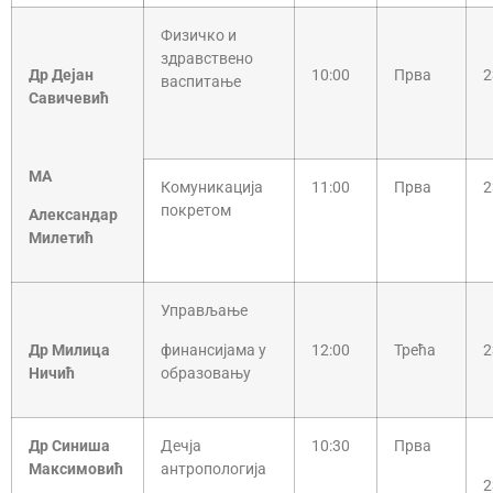
Физичко и
здравствено
Др Дејан
10:00
Прва
2
васпитање
Савичевић
МА
Комуникација
11:00
Прва
2
покретом
Александар
Милетић
Управљање
Др Милица
финансијама у
12:00
Трећа
2
Ничић
образовању
Др Синиша
Дечја
10:30
Прва
Максимовић
антропологија
2