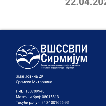
22.04.20
Змај Јовина 29
Сремска Митровица
ПИБ: 100789948
Матични број: 08015813
Текући рачун: 840-1001666-93