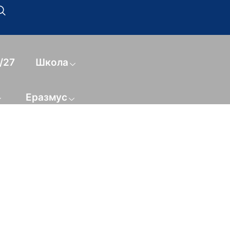
/27
Школа
Еразмус
ИЦИМА