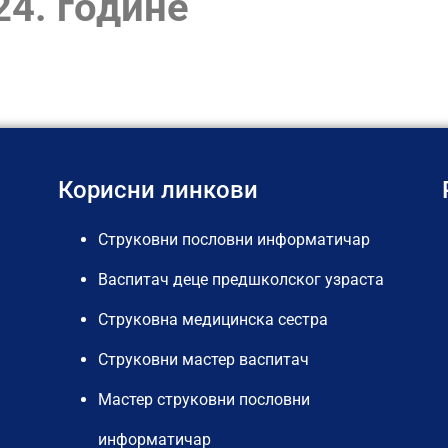
24. године
Корисни линкови
Струковни пословни информатичар
Васпитач деце предшколског узраста
Струковна медицинска сестра
Струковни мастер васпитач
Мастер струковни пословни
информатичар