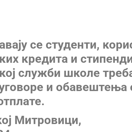
КИХ КРЕДИТА И СТИПЕНДИЈ
вају се студенти, кор
ких кредита и стипендиј
кој служби школе треб
уговоре и обавештења 
отплате.
ој Митровици,