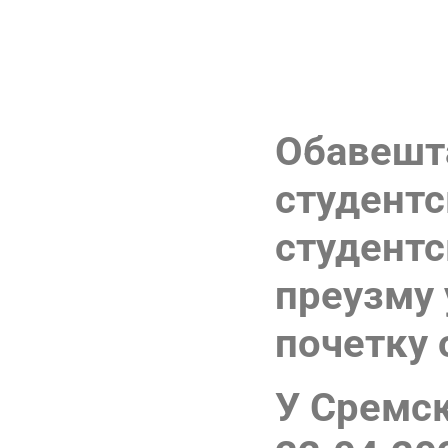
СТУДЕНТС
Обавешта
студентс
студентс
преузму 
почетку 
У Сремск