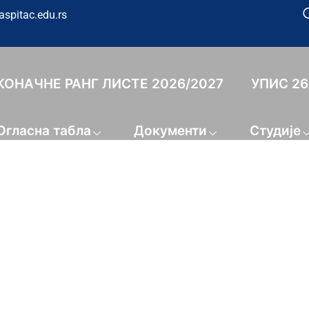
aspitac.edu.rs
КОНАЧНЕ РАНГ ЛИСТЕ 2026/2027
УПИС 26
Огласна табла
Документи
Студије
Конференција 26
ЊЕ СТУДЕНТИМА - КОРИСН