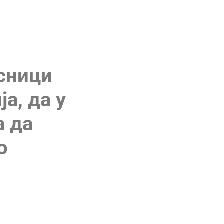
А
исници
а, да у
а да
о