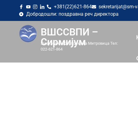
+381(22)621-864
sekretarijat@sm-v
Добродошли: поздравна реч директора
ВШССВПИ –
Сирмијум
Змај Јовина 29, Сремска Митровица Тел:
022-621-864
ОБАВЕШТЕ