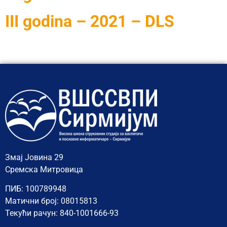
III godina – 2021 – DLS
Змај Јовина 29
Сремска Митровица
ПИБ: 100789948
Матични број: 08015813
Текући рачун: 840-1001666-93