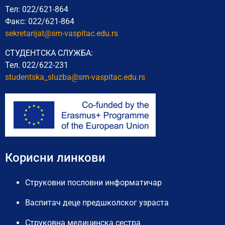
Тел: 022/621-864
Факс: 022/621-864
sekretarijat@sm-vaspitac.edu.rs
СТУДЕНТСКА СЛУЖБА:
Тел. 022/622-231
studentska_sluzba@sm-vaspitac.
edu.rs
Корисни линкови
Струковни пословни информатичар
Васпитач деце предшколског узраста
Струковна медицинска сестра