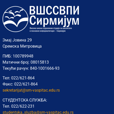
Змај Јовина 29
Сремска Митровица
ПИБ: 100789948
Матични број: 08015813
Текући рачун: 840-1001666-93
Тел: 022/621-864
Факс: 022/621-864
sekretarijat@sm-vaspitac.edu.rs
СТУДЕНТСКА СЛУЖБА:
Тел. 022/622-231
studentska_sluzba@sm-vaspitac.
edu.rs