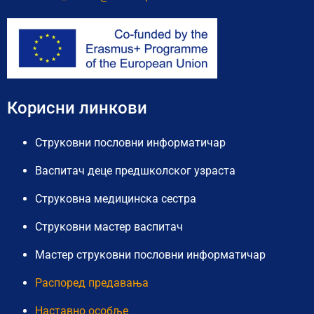
Корисни линкови
Струковни пословни информатичар
Васпитач деце предшколског узраста
Струковна медицинска сестра
Струковни мастер васпитач
Мастер струковни пословни информатичар
Распоред предавања
Наставно особље