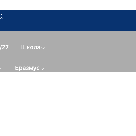
/27
Школа
Еразмус