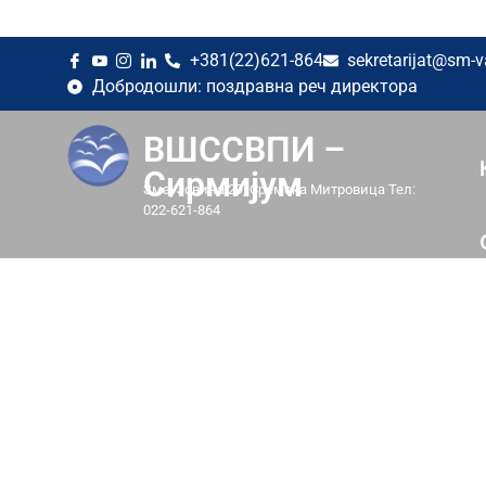
+381(22)621-864
sekretarijat@sm-v
Добродошли: поздравна реч директора
ВШССВПИ –
Сирмијум
Змај Јовина 29, Сремска Митровица Тел:
022-621-864