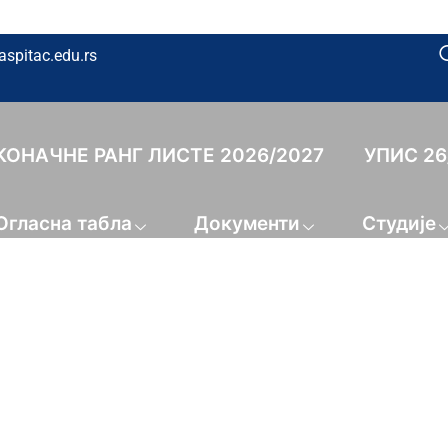
aspitac.edu.rs
КОНАЧНЕ РАНГ ЛИСТЕ 2026/2027
УПИС 26
Огласна табла
Документи
Студије
Конференција 26