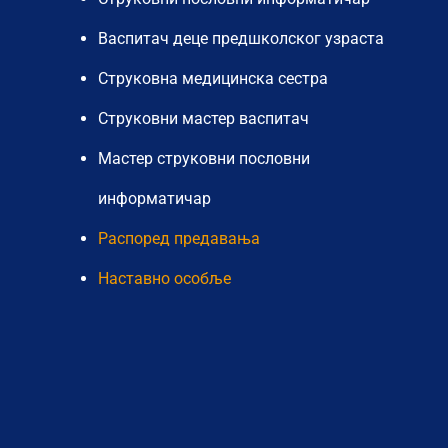
Васпитач деце предшколског узраста
Струковна медицинска сестра
Струковни мастер васпитач
Мастер струковни пословни
информатичар
Распоред предавања
Наставно особље