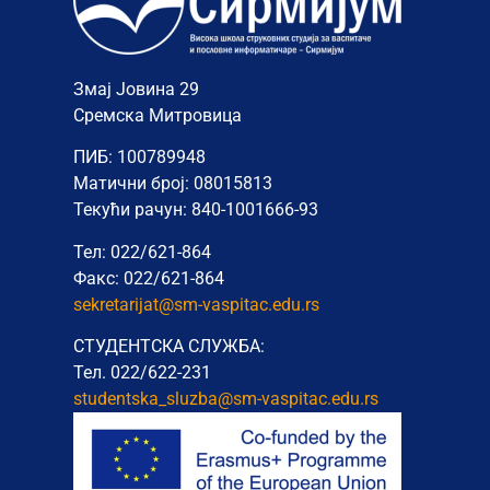
Змај Јовина 29
Сремска Митровица
ПИБ: 100789948
Матични број: 08015813
Текући рачун: 840-1001666-93
Тел: 022/621-864
Факс: 022/621-864
sekretarijat@sm-vaspitac.edu.rs
СТУДЕНТСКА СЛУЖБА:
Тел. 022/622-231
studentska_sluzba@sm-vaspitac.
edu.rs