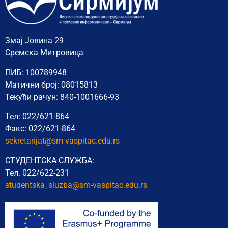
Змај Јовина 29
Сремска Митровица
ПИБ: 100789948
Матични број: 08015813
Текући рачун: 840-1001666-93
Тел: 022/621-864
Факс: 022/621-864
sekretarijat@sm-vaspitac.edu.rs
СТУДЕНТСКА СЛУЖБА:
Тел. 022/622-231
studentska_sluzba@sm-vaspitac.
edu.rs