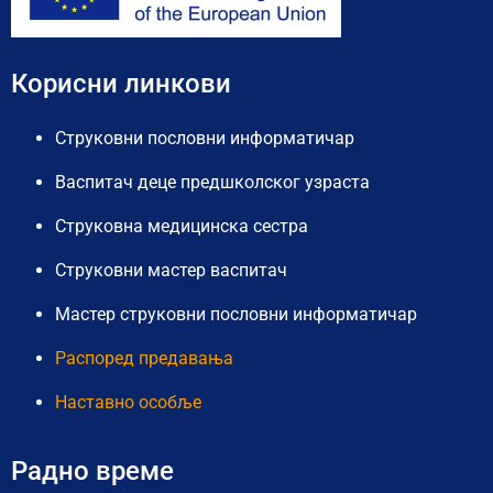
Корисни линкови
Струковни пословни информатичар
Васпитач деце предшколског узраста
Струковна медицинска сестра
Струковни мастер васпитач
Мастер струковни пословни информатичар
Распоред предавања
Наставно особље
Радно време