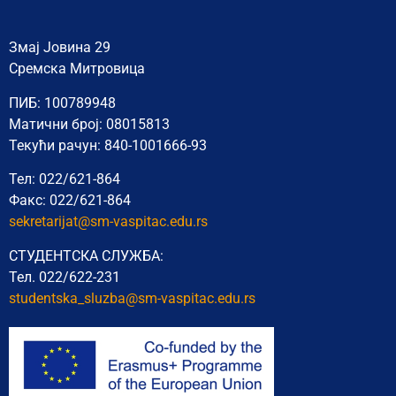
Змај Јовина 29
Сремска Митровица
ПИБ: 100789948
Матични број: 08015813
Текући рачун: 840-1001666-93
Тел: 022/621-864
Факс: 022/621-864
sekretarijat@sm-vaspitac.edu.rs
СТУДЕНТСКА СЛУЖБА:
Тел. 022/622-231
studentska_sluzba@sm-vaspitac.
edu.rs