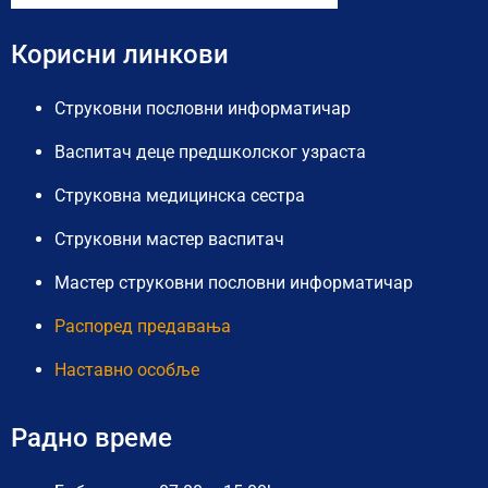
Корисни линкови
Струковни пословни информатичар
Васпитач деце предшколског узраста
Струковна медицинска сестра
Струковни мастер васпитач
Мастер струковни пословни информатичар
Распоред предавања
Наставно особље
Радно време