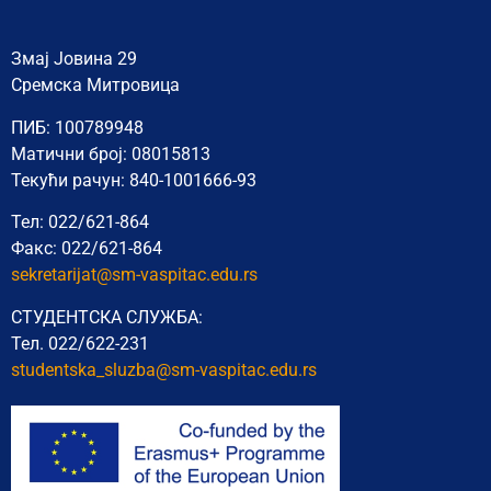
Змај Јовина 29
Сремска Митровица
ПИБ: 100789948
Матични број: 08015813
Текући рачун: 840-1001666-93
Тел: 022/621-864
Факс: 022/621-864
sekretarijat@sm-vaspitac.edu.rs
СТУДЕНТСКА СЛУЖБА:
Тел. 022/622-231
studentska_sluzba@sm-vaspitac.
edu.rs