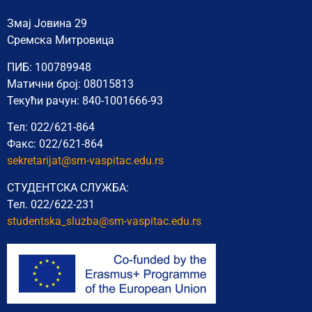
Змај Јовина 29
Сремска Митровица
ПИБ: 100789948
Матични број: 08015813
Текући рачун: 840-1001666-93
Тел: 022/621-864
Факс: 022/621-864
sekretarijat@sm-vaspitac.edu.rs
СТУДЕНТСКА СЛУЖБА:
Тел. 022/622-231
studentska_sluzba@sm-vaspitac.
edu.rs