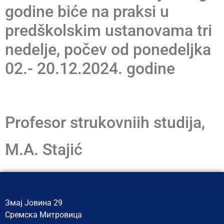
godine biće na praksi u
predškolskim ustanovama tri
nedelje, počev od ponedeljka
02.- 20.12.2024. godine
Profesor strukovniih studija,
M.A. Stajić
Змај Јовина 29
Сремска Митровица