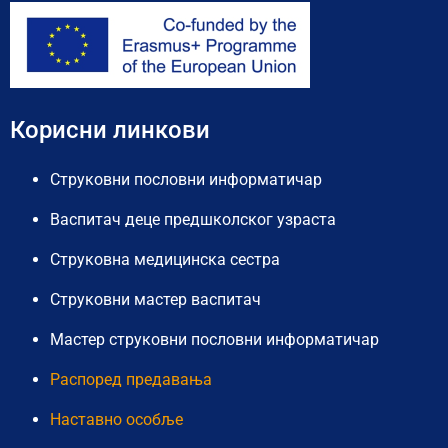
Корисни линкови
Струковни пословни информатичар
Васпитач деце предшколског узраста
Струковна медицинска сестра
Струковни мастер васпитач
Мастер струковни пословни информатичар
Распоред предавања
Наставно особље