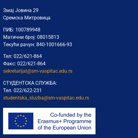
Змај Јовина 29
Сремска Митровица
ПИБ: 100789948
Матични број: 08015813
Текући рачун: 840-1001666-93
Тел: 022/621-864
Факс: 022/621-864
sekretarijat@sm-vaspitac.edu.rs
СТУДЕНТСКА СЛУЖБА:
Тел. 022/622-231
studentska_sluzba@sm-vaspitac.
edu.rs