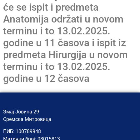
će se ispit i predmeta
Anatomija održati u novom
terminu i to 13.02.2025.
godine u 11 časova i ispit iz
predmeta Hirurgija u novom
terminu i to 13.02.2025.
godine u 12 časova
Змај Јовина 29
Сремска Митровица
ПИБ: 100789948
Матични број: 08015813