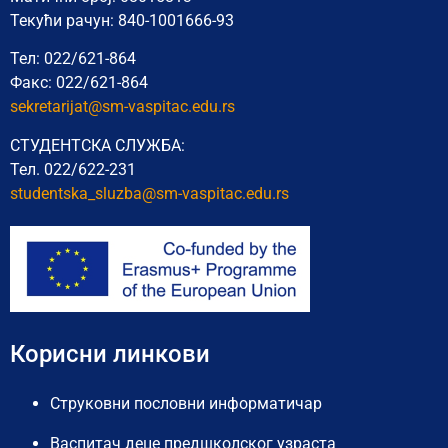
Текући рачун: 840-1001666-93
Тел: 022/621-864
Факс: 022/621-864
sekretarijat@sm-vaspitac.edu.rs
СТУДЕНТСКА СЛУЖБА:
Тел. 022/622-231
studentska_sluzba@sm-vaspitac.
edu.rs
Корисни линкови
Струковни пословни информатичар
Васпитач деце предшколског узраста