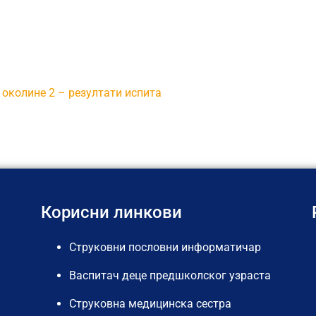
И ИСПИТА
околине 2 – резултати испита
Корисни линкови
Струковни пословни информатичар
Васпитач деце предшколског узраста
Струковна медицинска сестра