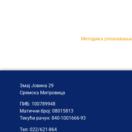
РЕЗУЛТАТ
Методика упознавања 
Змај Јовина 29
Сремска Митровица
ПИБ: 100789948
Матични број: 08015813
Текући рачун: 840-1001666-93
Тел: 022/621-864