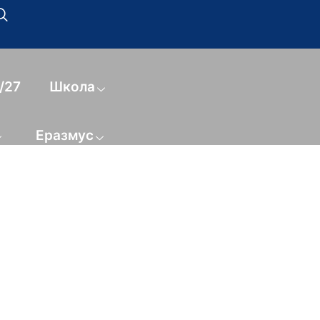
/27
Школа
Еразмус