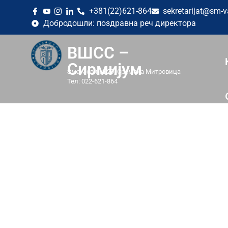
+381(22)621-864
sekretarijat@sm-v
Добродошли: поздравна реч директора
ВШСС –
Сирмијум
Змај Јовина 29, Сремска Митровица
Тел: 022-621-864
МЕТОДИКА