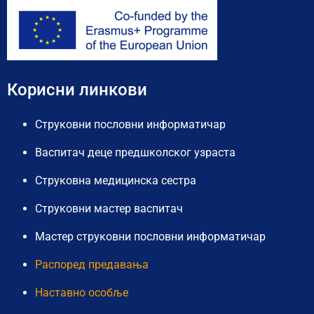
Корисни линкови
Струковни пословни информатичар
Васпитач деце предшколског узраста
Струковна медицинска сестра
Струковни мастер васпитач
Мастер струковни пословни информатичар
Распоред предавања
Наставно особље