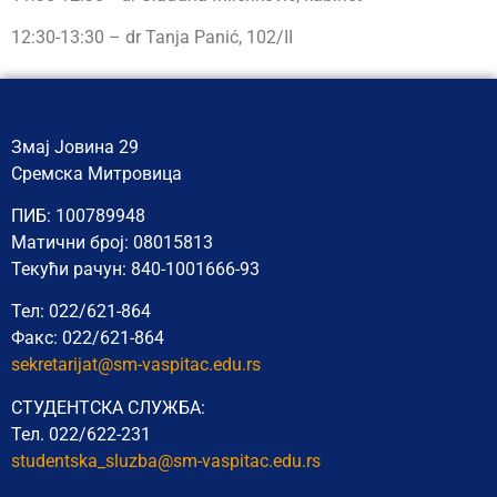
12:30-13:30 – dr Tanja Panić, 102/II
Змај Јовина 29
Сремска Митровица
ПИБ: 100789948
Матични број: 08015813
Текући рачун: 840-1001666-93
Тел: 022/621-864
Факс: 022/621-864
sekretarijat@sm-vaspitac.edu.rs
СТУДЕНТСКА СЛУЖБА:
Тел. 022/622-231
studentska_sluzba@sm-vaspitac.
edu.rs