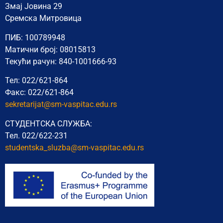
Змај Јовина 29
Сремска Митровица
ПИБ: 100789948
Матични број: 08015813
Текући рачун: 840-1001666-93
Тел: 022/621-864
Факс: 022/621-864
sekretarijat@sm-vaspitac.edu.rs
СТУДЕНТСКА СЛУЖБА:
Тел. 022/622-231
studentska_sluzba@sm-vaspitac.
edu.rs