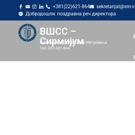
+381(22)621-864
sekretarijat@sm-v
Добродошли: поздравна реч директора
ВШСС –
Сирмијум
Змај Јовина 29, Сремска Митровица
Тел: 022-621-864
REZULTATI I