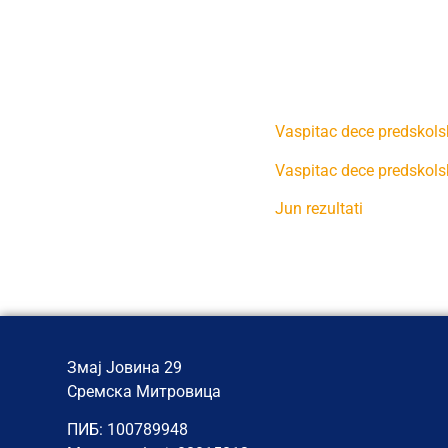
JEZIK
Vaspitac dece predskols
Vaspitac dece predskols
Jun rezultati
Змај Јовина 29
Сремска Митровица
ПИБ: 100789948