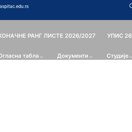
aspitac.edu.rs
КОНАЧНЕ РАНГ ЛИСТЕ 2026/2027
УПИС 26
Огласна табла
Документи
Студије
Конференција 26
SPITA ENGLESKI JEZIK II I EN