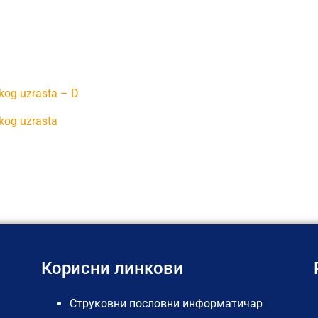
kog uzrasta – D
kog uzrasta
Корисни линкови
Струковни пословни информатичар