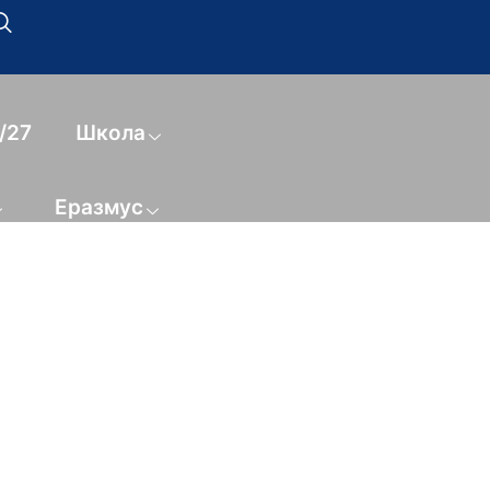
/27
Школа
Еразмус
GLESKI