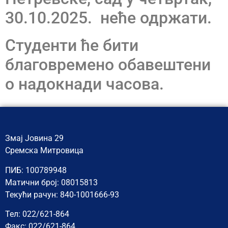
30.10.2025. неће одржати.
Студенти ће бити
благовремено обавештени
о надокнади часова.
Змај Јовина 29
Сремска Митровица
ПИБ: 100789948
Матични број: 08015813
Текући рачун: 840-1001666-93
Тел: 022/621-864
Факс: 022/621-864