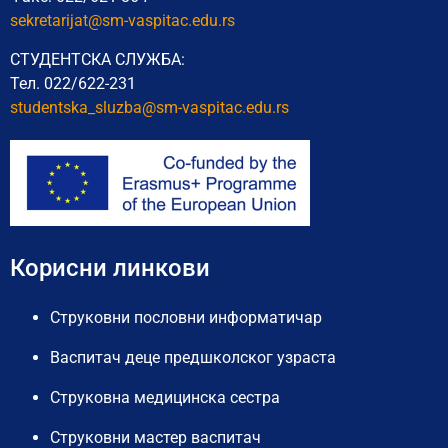
sekretarijat@sm-vaspitac.edu.rs
СТУДЕНТСКА СЛУЖБА:
Тел. 022/622-231
studentska_sluzba@sm-vaspitac.
edu.rs
Корисни линкови
Струковни пословни информатичар
Васпитач деце предшколског узраста
Струковна медицинска сестра
Струковни мастер васпитач