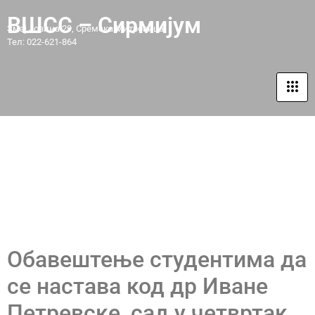
ВШСС – Сирмијум
Змај Јовина 29, Сремска Митровица
Тел: 022-621-864
ОБАВЕШТЕЊЕ
СТУДЕНТИМА ПЕ2, СПИ3,
ВДПУ1 И СМС3
Обавештење студентима да
се настава код др Иване
Петревске, сад у четвртак,