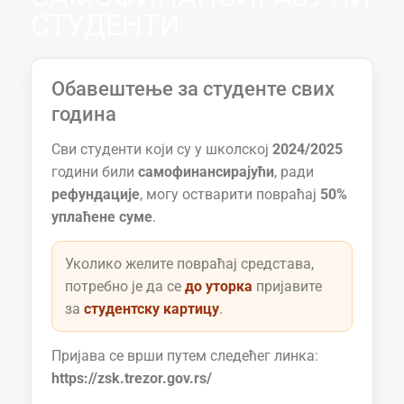
СТУДЕНТИ
Обавештење за студенте свих
година
Сви студенти који су у школској
2024/2025
години били
самофинансирајући
, ради
рефундације
, могу остварити повраћај
50%
уплаћене суме
.
Уколико желите повраћај средстава,
потребно је да се
до уторка
пријавите
за
студентску картицу
.
Пријава се врши путем следећег линка:
https://zsk.trezor.gov.rs/