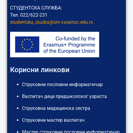
СТУДЕНТСКА СЛУЖБА:
Тел. 022/622-231
studentska_sluzba@sm-vaspitac.
edu.rs
Корисни линкови
Струковни пословни информатичар
Васпитач деце предшколског узраста
Струковна медицинска сестра
Струковни мастер васпитач
Мастер струковни пословни информатичар