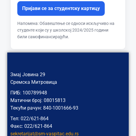
Пријави се за студентску картицу
Напомена: Обавештење се односи искључиво на
студенте који су у школској 2024/2025 години
били самофинансирајући.
Змај Јовина 29
Сремска Митровица
ПИБ: 100789948
Матични број: 08015813
Текући рачун: 840-1001666-93
Тел: 022/621-864
Факс: 022/621-864
sekretarijat@sm-vaspitac.edu.rs