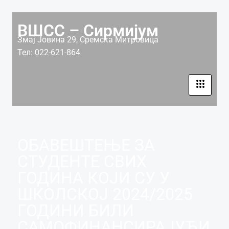
ВШСС – Сирмијум
Змај Јовина 29, Сремска Митровица
Тел: 022-621-864
ОБАВЕШТЕЊЕ ЗА
СТУДЕНТЕ СВИХ
ГОДИНА КОЈИ СУ У
ШКОЛСКОЈ 2024/2025
ГОДИНИ БИЛИ
САМОФИНАНСИРАЈУЋИ