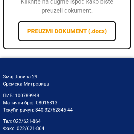
Kliknite na dugme ispod kako biste
preuzeli dokument.
PREUZMI DOKUMENT (.docx)
Змај Јовина 29
Сремска Митровица
ПИБ: 100789948
Матични број: 08015813
Текући рачун: 840-32762845-44
Тел: 022/621-864
Факс: 022/621-864