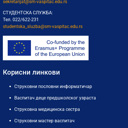
sekretarijat@sm-vaspitac.edu.rs
СТУДЕНТСКА СЛУЖБА:
Тел. 022/622-231
studentska_sluzba@sm-vaspitac.
edu.rs
Корисни линкови
Струковни пословни информатичар
Васпитач деце предшколског узраста
Струковна медицинска сестра
Струковни мастер васпитач