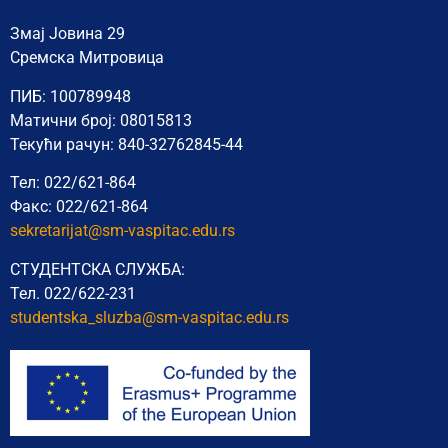
Змај Јовина 29
Сремска Митровица
ПИБ: 100789948
Матични број: 08015813
Текући рачун: 840-32762845-44
Тел: 022/621-864
Факс: 022/621-864
sekretarijat@sm-vaspitac.edu.rs
СТУДЕНТСКА СЛУЖБА:
Тел. 022/622-231
studentska_sluzba@sm-vaspitac.
edu.rs