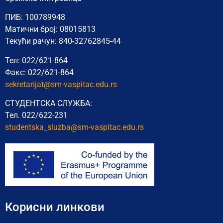
ПИБ: 100789948
Матични број: 08015813
Текући рачун: 840-32762845-44
Тел: 022/621-864
Факс: 022/621-864
sekretarijat@sm-vaspitac.edu.rs
СТУДЕНТСКА СЛУЖБА:
Тел. 022/622-231
studentska_sluzba@sm-vaspitac.
edu.rs
Корисни линкови