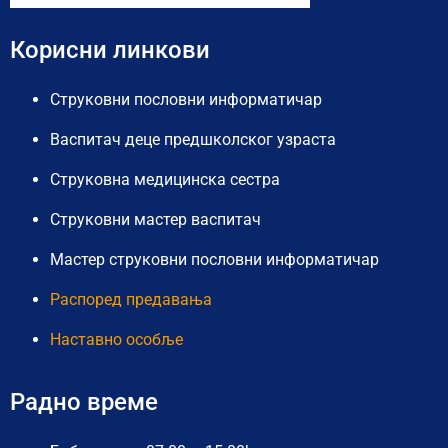
Корисни линкови
Струковни пословни информатичар
Васпитач деце предшколског узраста
Струковна медицинска сестра
Струковни мастер васпитач
Мастер струковни пословни информатичар
Распоред предавања
Наставно особље
Радно време