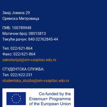
Змај Јовина 29
Сремска Митровица
ПИБ: 100789948
Матични број: 08015813
Текући рачун: 840-32762845-44
Тел: 022/621-864
Факс: 022/621-864
sekretarijat@sm-vaspitac.edu.rs
СТУДЕНТСКА СЛУЖБА:
Тел. 022/622-231
studentska_sluzba@sm-vaspitac.
edu.rs