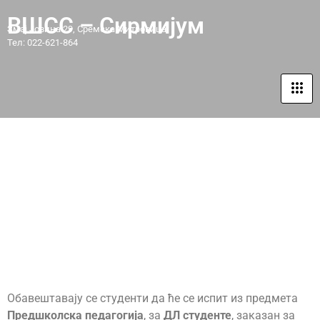
ВШСС – Сирмијум
Змај Јовина 29, Сремска Митровица
Тел: 022-621-864
ОБАВЕШТЕЊЕ О ИЗМЕНИ
ТЕРМИНА ИСПИТА ИЗ
ПРЕДШКОЛСКЕ
ПЕДАГОГИЈЕ ЗА ДЛ
СТУДЕНТЕ
Обавештавају се студенти да ће се испит из предмета
Предшколска педагогија
, за
ДЛ студенте
, заказан за