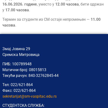
16.06.2026. године
, уместо у
12.00 часова
, бити одржан
у
17.00 часова
.
Термин за студенте из СМ остаје непромењен —
11.00
часова
.
Змај Јовина 29
Сремска Митровица
ПИБ: 100789948
Матични број: 08015813
Текући рачун: 840-32762845-44
Тел: 022/621-864
Факс: 022/621-864
sekretarijat@sm-vaspitac.edu.rs
СТУДЕНТСКА СЛУЖБА: