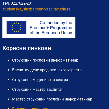
Тел. 022/622-231
studentska_sluzba@sm-vaspitac.
edu.rs
Корисни линкови
Струковни пословни информатичар
Васпитач деце предшколског узраста
Струковна медицинска сестра
Струковни мастер васпитач
Мастер струковни пословни информатичар
Распоред предавања