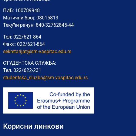
ПИБ: 100789948
Матични број: 08015813
Текући рачун: 840-32762845-44
Тел: 022/621-864
Факс: 022/621-864
sekretarijat@sm-vaspitac.edu.rs
СТУДЕНТСКА СЛУЖБА:
Тел. 022/622-231
studentska_sluzba@sm-vaspitac.
edu.rs
Корисни линкови