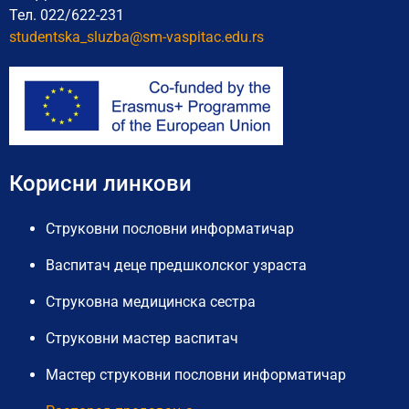
Тел. 022/622-231
studentska_sluzba@sm-vaspitac.
edu.rs
Корисни линкови
Струковни пословни информатичар
Васпитач деце предшколског узраста
Струковна медицинска сестра
Струковни мастер васпитач
Мастер струковни пословни информатичар