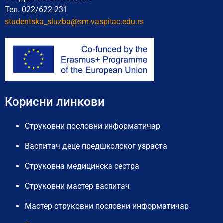
Тел. 022/622-231
studentska_sluzba@sm-vaspitac.
edu.rs
Корисни линкови
Струковни пословни информатичар
Васпитач деце предшколског узраста
Струковна медицинска сестра
Струковни мастер васпитач
Мастер струковни пословни информатичар