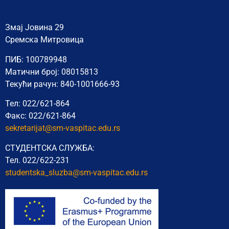
Змај Јовина 29
Сремска Митровица
ПИБ: 100789948
Матични број: 08015813
Текући рачун: 840-1001666-93
Тел: 022/621-864
Факс: 022/621-864
sekretarijat@sm-vaspitac.edu.rs
СТУДЕНТСКА СЛУЖБА:
Тел. 022/622-231
studentska_sluzba@sm-vaspitac.
edu.rs