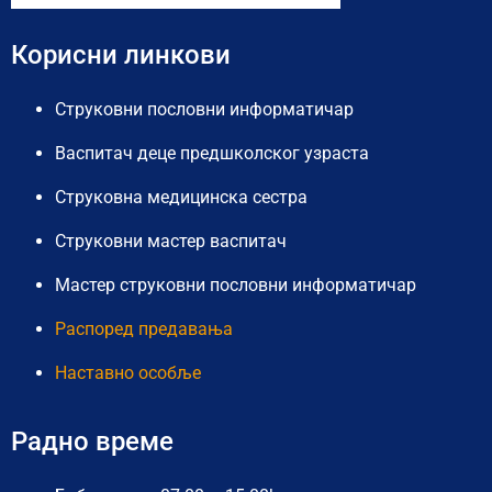
Корисни линкови
Струковни пословни информатичар
Васпитач деце предшколског узраста
Струковна медицинска сестра
Струковни мастер васпитач
Мастер струковни пословни информатичар
Распоред предавања
Наставно особље
Радно време