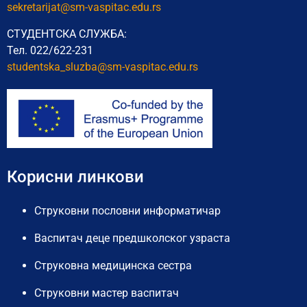
sekretarijat@sm-vaspitac.edu.rs
СТУДЕНТСКА СЛУЖБА:
Тел. 022/622-231
studentska_sluzba@sm-vaspitac.
edu.rs
Корисни линкови
Струковни пословни информатичар
Васпитач деце предшколског узраста
Струковна медицинска сестра
Струковни мастер васпитач