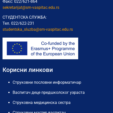
Факс: 022/621-864
sekretarijat@sm-vaspitac.edu.rs
СТУДЕНТСКА СЛУЖБА:
Тел. 022/622-231
studentska_sluzba@sm-vaspitac.
edu.rs
Корисни линкови
Струковни пословни информатичар
Васпитач деце предшколског узраста
Струковна медицинска сестра
Струковни мастер васпитач