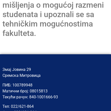
mišljenja o mogućoj razmeni
studenata i upoznali se sa
tehničkim mogućnostima
fakulteta.
Змај Јовина 29
Сремска Митровица
ПИБ: 100789948
Матични број: 08015813
Текући рачун: 840-1001666-93
Тел: 022/621-864