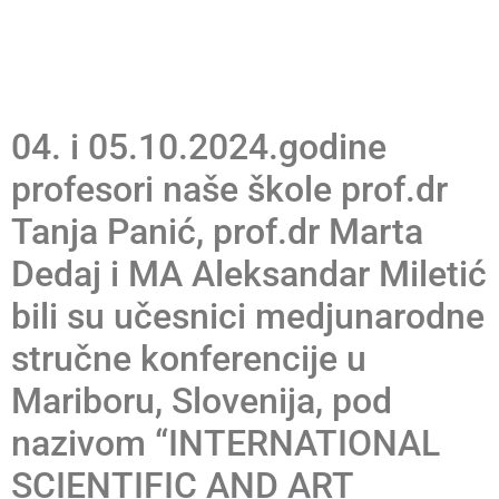
COMPETENT AND
SUSTAINABLE SOCIETY
(2024)
04. i 05.10.2024.godine
profesori naše škole prof.dr
Tanja Panić, prof.dr Marta
Dedaj i MA Aleksandar Miletić
bili su učesnici medjunarodne
stručne konferencije u
Mariboru, Slovenija, pod
nazivom “INTERNATIONAL
SCIENTIFIC AND ART