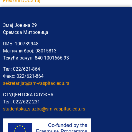
Preuzmi DOCX fajl
Змај Јовина 29
Сремска Митровица
ПИБ: 100789948
Матични број: 08015813
Текући рачун: 840-1001666-93
Тел: 022/621-864
Факс: 022/621-864
sekretarijat@sm-vaspitac.edu.rs
СТУДЕНТСКА СЛУЖБА:
Тел. 022/622-231
studentska_sluzba@sm-vaspitac.
edu.rs