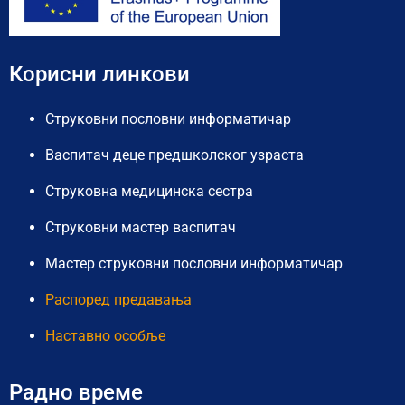
Корисни линкови
Струковни пословни информатичар
Васпитач деце предшколског узраста
Струковна медицинска сестра
Струковни мастер васпитач
Мастер струковни пословни информатичар
Распоред предавања
Наставно особље
Радно време